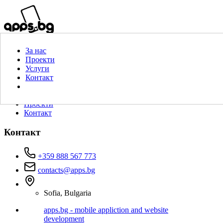
За нас
Проекти
Услуги
Контакт
За нас
Свържи се сега за безплатна консултация!
Проекти
Услуги
Контакт
За нас
Услуги
Проекти
Контакт
Контакт
+359 888 567 773
contacts@apps.bg
Sofia, Bulgaria
apps.bg - mobile appliction and website
development