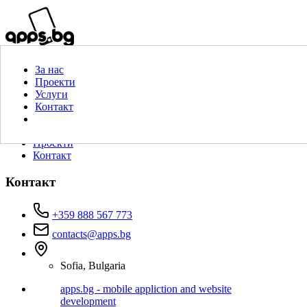
За нас
Проекти
Услуги
Контакт
За нас
Свържи се сега за безплатна консултация!
Проекти
Услуги
Контакт
За нас
Услуги
Проекти
Контакт
Контакт
+359 888 567 773
contacts@apps.bg
Sofia, Bulgaria
apps.bg - mobile appliction and website
development